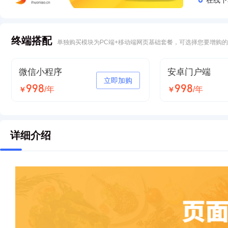
在线下
终端搭配
单独购买模块为PC端+移动端网页基础套餐，可选择您要增购
微信小程序
安卓门户端
立即加购
998
998
/年
/年
￥
￥
安卓骑手端
iOS门户端
详细介绍
立即加购
588
998
/年
/年
￥
￥
iOS骑手端
鸿蒙门户端
立即加购
588
2980
/年
/年
￥
￥