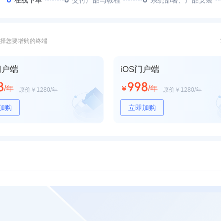
在线下单
交付产品与教程
系统部署、产品安装
选择您要增购的终端
门户端
iOS门户端
8
998
/年
/年
￥
原价￥1280/年
原价￥1280/年
加购
立即加购