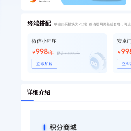
终端搭配
单独购买模块为PC端+移动端网页基础套餐，可
微信小程序
安卓
998
99
/年
￥
￥
原价￥1280/年
立即加购
立即
鸿蒙门户端
详细介绍
2980
/年
￥
原价￥5980/年
立即加购